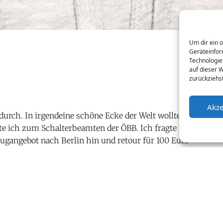
Um dir ein 
Geräteinfor
Technologie
auf dieser 
zurückziehs
Akze
 durch. In irgendeine schöne Ecke der Welt wollte ich
e ich zum Schalterbeamten der ÖBB. Ich fragte nach
zugangebot nach Berlin hin und retour für 100 Euro
ht werden. Kurz entschlossen kaufte ich das günstige
n. Am darauffolgenden Tag fuhr ich von Salzburg
ich um 17 Uhr dort ankam, sah ich nur ein teures
 Toilette frisch machte. Ich wusste von einem Jufa-
r eine Freundin dort einmal gebucht hatte. Ich nahm
wegen Covid-19. Unweit davon setzte ich mich auf