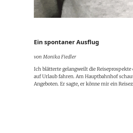
Ein spontaner Ausflug
von Monika Fiedler
Ich blätterte gelangweilt die Reiseprospekte
auf Urlaub fahren. Am Hauptbahnhof schaut
Angeboten. Er sagte, er könne mir ein Reise
verkaufen, aber es müsste noch heute gebuc
Bahnticket mit einmal Umsteigen in Münche
über München mit dem ICE nach Berlin. Als 
Ibis-Hotel, in dem ich mich nur kurz auf der
Hotel an der Warschauer Straße, weil ich fü
die S-Bahn dorthin. Das Hotel war aber zu, 