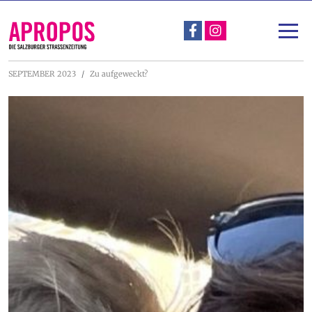
Über Apropos
Unterstützen
SEPTEMBER 2023
Zu aufgeweckt?
Apropos-Stadtspaziergang & Straßengespräch
Projekte
Nachlese