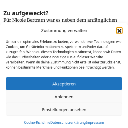
Zu aufgeweckt?
Für Nicole Bertram war es neben dem anfänglichen
Schock eine Hilfe, als ihr Sohn die Diagnose
Zustimmung verwalten
Aufmerksamkeitsdefizit-Hyperaktivitätsstörung
(ADHS) bekam. Denn damit haben sich Türen
Um dir ein optimales Erlebnis zu bieten, verwenden wir Technologien wie
Cookies, um Geräteinformationen zu speichern und/oder darauf
geöffnet, die den Weg zurück in ein erträgliches
zuzugreifen. Wenn du diesen Technologien zustimmst, können wir Daten
Familienleben geebnet haben. Und sie hat
wie das Surfverhalten oder eindeutige IDs auf dieser Website
verarbeiten. Wenn du deine Zustimmung nicht erteilst oder zurückziehst,
herausgefunden, dass er nicht der Einzige in der
können bestimmte Merkmale und Funktionen beeinträchtigt werden.
Familie mit dieser Besonderheit ist.
Akzeptieren
Titelinterview mit Nicole Bertram
Ablehnen
von Monika Pink
Einstellungen ansehen
Cookie-Richtlinie
Datenschutzerklärung
Impressum