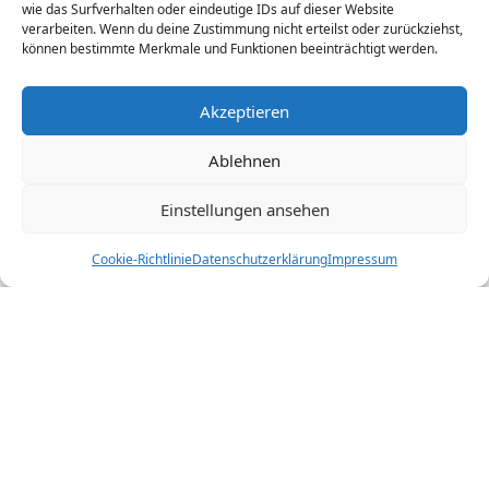
wie das Surfverhalten oder eindeutige IDs auf dieser Website
verarbeiten. Wenn du deine Zustimmung nicht erteilst oder zurückziehst,
können bestimmte Merkmale und Funktionen beeinträchtigt werden.
Akzeptieren
Ohne Worte
Ablehnen
Einstellungen ansehen
Ich finde die Stille beim Lesen.
Ich finde die Stille, wenn ich durch den Wald gehe.
Cookie-Richtlinie
Datenschutzerklärung
Impressum
Ich finde die Stille, wenn ich am Strand liege.
Ich finde die Stille, bei einer guten Geschichte.
Ich finde die Stille, wenn ich am See bin.
Ich finde die Stille, wenn ich unter einem Baum sitze.
Ich finde die Stille, wenn ich einfach im Gras liege.
Ich finde die Stille, wenn ich mit dem Hund im Garten
spiele.
Ich finde meine Stille nicht, wenn mich immer ein A …