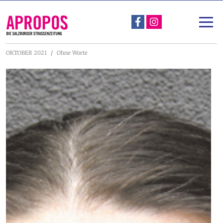
Über Apropos
Unterstützen
OKTOBER 2021
Ohne Worte
Apropos-Stadtspaziergang & Straßengespräch
Projekte
Nachlese