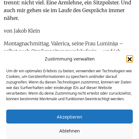
trennt: nicht viel. Eine Armlehne, ein Sitzpolster. Und
auch mir gehen sie im Laufe des Gesprächs immer
näher.
von Jakob Klein
Montagnachmittag. Valerica, seine Frau Luminița –
selbst auch Straßenzeitungsverkäuferin – und ich
Zustimmung verwalten
sitzen im Innenhof eines Hotels im Stadtteil
Schallmoos. Wir warten noch auf die Fotografin und den
Um dir ein optimales Erlebnis zu bieten, verwenden wir Technologien wie
Dolmetscher. Um die Zeit zu überbrücken, holt Valerica
Cookies, um Geräteinformationen zu speichern und/oder darauf
sein Handy heraus und zeigt mir ein paar Bilder von
zuzugreifen. Wenn du diesen Technologien zustimmst, können wir Daten
wie das Surfverhalten oder eindeutige IDs auf dieser Website
daheim: seine jüngsten Enkel Alexandru (4) und Melisa
verarbeiten. Wenn du deine Zustimmung nicht erteilst oder zurückziehst,
(1). Ein Holzhäuschen auf Pfahlbauten, ihr Zuhause.
können bestimmte Merkmale und Funktionen beeinträchtigt werden.
Dann sein ältester Sohn, auch Alexandru (21),
blutüberströmt. Was ist da los? Valerica wird es mir
Akzeptieren
später erzählen.
Ablehnen
Jetzt treffen auch Fotografin und Dolmetscher ein. Bei