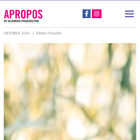
Über Apropos
Unterstützen
OKTOBER 2024
Kleine Freuden
Apropos-Stadtspaziergang & Straßengespräch
Projekte
Nachlese