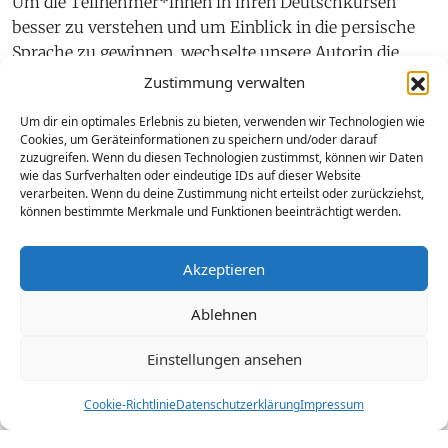
Um die Teilnehmer*innen in ihren Deutschkursen
besser zu verstehen und um Einblick in die persische
Sprache zu gewinnen, wechselte unsere Autorin die
Seiten. Statt an der Tafel zu stehen, saß sie nun in einem
Zustimmung verwalten
Anfängerkurs für Persisch. Dadurch offenbarte sich für
Um dir ein optimales Erlebnis zu bieten, verwenden wir Technologien wie
sie eine neue Welt.
Cookies, um Geräteinformationen zu speichern und/oder darauf
zuzugreifen. Wenn du diesen Technologien zustimmst, können wir Daten
wie das Surfverhalten oder eindeutige IDs auf dieser Website
verarbeiten. Wenn du deine Zustimmung nicht erteilst oder zurückziehst,
von Eva Daspelgruber
können bestimmte Merkmale und Funktionen beeinträchtigt werden.
Akzeptieren
Ich liebe den Klang dieser Sprache. Er ist für mich wie
Ablehnen
Musik. Gerne lausche ich meinen
Kursteilnehmer*innen aus Afghanistan und dem Iran,
Einstellungen ansehen
wenn sie sich in den Pausen in ihrer Muttersprache
austauschen. Farsi heißt diese im Iran und Dari in
Cookie-Richtlinie
Datenschutzerklärung
Impressum
Afghanistan. Die beiden Sprachen sind nicht ident, aber
sehr ähnlich, vergleichbar mit Deutsch und