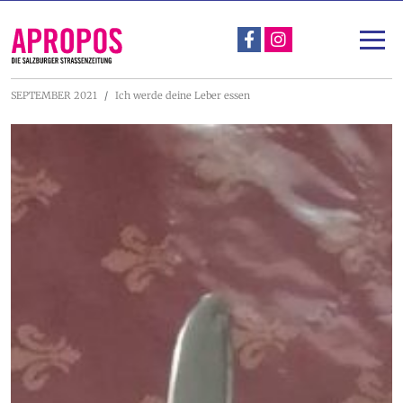
Über Apropos
Unterstützen
SEPTEMBER 2021
Ich werde deine Leber essen
Apropos-Stadtspaziergang & Straßengespräch
Projekte
Nachlese