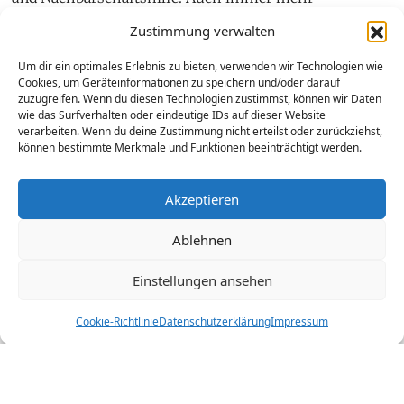
Unternehmen machen mit und stellen ihren
Zustimmung verwalten
Beschäftigten für freiwilliges Engagement Arbeitszeit
zur Verfügung. Diese Gelegenheit Gutes zu tun, habe
Um dir ein optimales Erlebnis zu bieten, verwenden wir Technologien wie
Cookies, um Geräteinformationen zu speichern und/oder darauf
ich beim Schopf gepackt.
zuzugreifen. Wenn du diesen Technologien zustimmst, können wir Daten
wie das Surfverhalten oder eindeutige IDs auf dieser Website
von Eva Daspelgruber
verarbeiten. Wenn du deine Zustimmung nicht erteilst oder zurückziehst,
können bestimmte Merkmale und Funktionen beeinträchtigt werden.
Ein „Social Day“ mit meinen Kollegen steht heute am
Programm. Den Arbeitstag werde ich also nicht im Büro,
Akzeptieren
sondern im „Sozialen Wohnservice“ verbringen. Bereits
am Morgen fuhren wir gemeinsam einkaufen. Drei
Ablehnen
Gänge für rund 30 Personen sollen wir in ein paar
Stunden servieren – eine große Herausforderung.
Einstellungen ansehen
Ungefähr so groß wie die Schöpflöffel, die dort vorrätig
sind.
Cookie-Richtlinie
Datenschutzerklärung
Impressum
Rund ein Drittel der Unternehmen stellt ihren
Mitarbeiter*innen Zeit für soziales Engagement zur
Verfügung – Tendenz steigend. Nach einer herzlichen