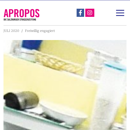
Über Apropos
Unterstützen
JULI 2020
Freiwillig engagiert
Apropos-Stadtspaziergang & Straßengespräch
Projekte
Nachlese