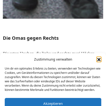
Die Omas gegen Rechts
Die roten Hauben, die links und rechts zwei Höcker
Zustimmung verwalten
haben, fallen als Erstes in den Blick. Eine ganze Menge
von diesen Hauben hat sich an diesem Tag in Salzburg
Um dir ein optimales Erlebnis zu bieten, verwenden wir Technologien wie
versammelt. Das Ziel lautet, die Menschen zu
Cookies, um Geräteinformationen zu speichern und/oder darauf
motivieren, sich an der Europawahl zu beteiligen. Unter
zuzugreifen. Wenn du diesen Technologien zustimmst, können wir Daten
wie das Surfverhalten oder eindeutige IDs auf dieser Website
den markanten Hauben stecken die Omas gegen Rechts.
verarbeiten. Wenn du deine Zustimmung nicht erteilst oder zurückziehst,
Um sich für ein solidarisches Miteinander einzusetzen,
können bestimmte Merkmale und Funktionen beeinträchtigt werden.
sprechen die Omas Passanten an und führen Gespräche.
„Wir empfehlen natürlich keineswegs, eine bestimmte
Akzeptieren