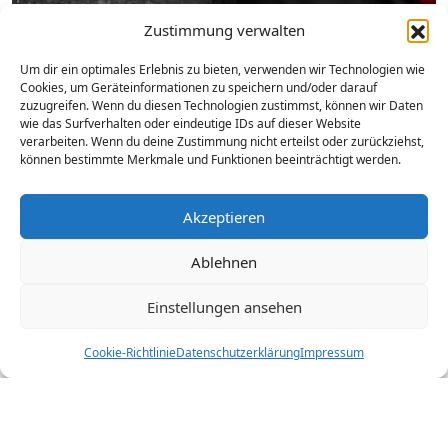
Zustimmung verwalten
Um dir ein optimales Erlebnis zu bieten, verwenden wir Technologien wie
Cookies, um Geräteinformationen zu speichern und/oder darauf
zuzugreifen. Wenn du diesen Technologien zustimmst, können wir Daten
wie das Surfverhalten oder eindeutige IDs auf dieser Website
verarbeiten. Wenn du deine Zustimmung nicht erteilst oder zurückziehst,
Auf Besuch in der Heimat
können bestimmte Merkmale und Funktionen beeinträchtigt werden.
Akzeptieren
Von Verkäuferin Milica Lazic
Ablehnen
Einstellungen ansehen
Am 10. Juni bin ich zu meiner Familie nach Serbien
gefahren. Für zehn Tage habe ich mir Urlaub
Cookie-Richtlinie
Datenschutzerklärung
Impressum
genommen. Wie schon im letzten Jahr bin ich wieder
mit dem Bus gefahren, das ist die billigste Variante. Ich
bin die ganze Nacht durchgefahren und war um 10.00
Uhr (Wartezeit bei der Grenze) zuhause. Mein Sohn und