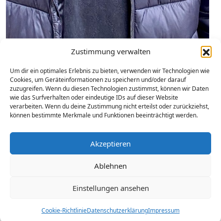
Zustimmung verwalten
Um dir ein optimales Erlebnis zu bieten, verwenden wir Technologien wie
Cookies, um Geräteinformationen zu speichern und/oder darauf
zuzugreifen. Wenn du diesen Technologien zustimmst, können wir Daten
wie das Surfverhalten oder eindeutige IDs auf dieser Website
verarbeiten. Wenn du deine Zustimmung nicht erteilst oder zurückziehst,
können bestimmte Merkmale und Funktionen beeinträchtigt werden.
Verkäufer Ifeanyi erzählt
Akzeptieren
Ablehnen
Thema „Luft zum Atmen“
Einstellungen ansehen
Apropos-Verkäufer Ifeanyi im Gespräch.
Cookie-Richtlinie
Datenschutzerklärung
Impressum
In welchen Momenten kannst du aufatmen?