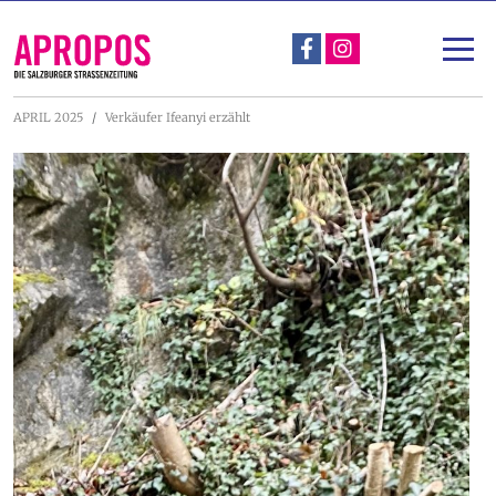
Über Apropos
Unterstützen
APRIL 2025
Verkäufer Ifeanyi erzählt
Apropos-Stadtspaziergang & Straßengespräch
Projekte
Nachlese